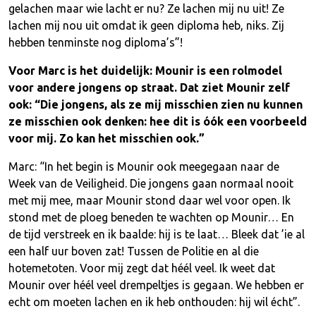
gelachen maar wie lacht er nu? Ze lachen mij nu uit! Ze
lachen mij nou uit omdat ik geen diploma heb, niks. Zij
hebben tenminste nog diploma’s”!
Voor Marc is het duidelijk: Mounir is een rolmodel
voor andere jongens op straat. Dat ziet Mounir zelf
ook: “Die jongens, als ze mij misschien zien nu kunnen
ze misschien ook denken: hee dit is óók een voorbeeld
voor mij. Zo kan het misschien ook.”
Marc: “In het begin is Mounir ook meegegaan naar de
Week van de Veiligheid. Die jongens gaan normaal nooit
met mij mee, maar Mounir stond daar wel voor open. Ik
stond met de ploeg beneden te wachten op Mounir… En
de tijd verstreek en ik baalde: hij is te laat… Bleek dat ’ie al
een half uur boven zat! Tussen de Politie en al die
hotemetoten. Voor mij zegt dat héél veel. Ik weet dat
Mounir over héél veel drempeltjes is gegaan. We hebben er
echt om moeten lachen en ik heb onthouden: hij wil écht”.