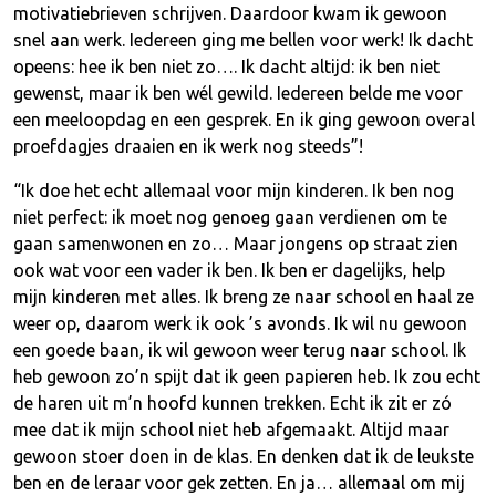
motivatiebrieven schrijven. Daardoor kwam ik gewoon
snel aan werk. Iedereen ging me bellen voor werk! Ik dacht
opeens: hee ik ben niet zo…. Ik dacht altijd: ik ben niet
gewenst, maar ik ben wél gewild. Iedereen belde me voor
een meeloopdag en een gesprek. En ik ging gewoon overal
proefdagjes draaien en ik werk nog steeds”!
“Ik doe het echt allemaal voor mijn kinderen. Ik ben nog
niet perfect: ik moet nog genoeg gaan verdienen om te
gaan samenwonen en zo… Maar jongens op straat zien
ook wat voor een vader ik ben. Ik ben er dagelijks, help
mijn kinderen met alles. Ik breng ze naar school en haal ze
weer op, daarom werk ik ook ’s avonds. Ik wil nu gewoon
een goede baan, ik wil gewoon weer terug naar school. Ik
heb gewoon zo’n spijt dat ik geen papieren heb. Ik zou echt
de haren uit m’n hoofd kunnen trekken. Echt ik zit er zó
mee dat ik mijn school niet heb afgemaakt. Altijd maar
gewoon stoer doen in de klas. En denken dat ik de leukste
ben en de leraar voor gek zetten. En ja… allemaal om mij