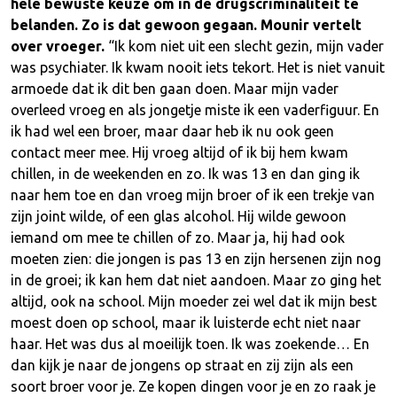
hele bewuste keuze om in de drugscriminaliteit te
belanden. Zo is dat gewoon gegaan. Mounir vertelt
over vroeger.
“Ik kom niet uit een slecht gezin, mijn vader
was psychiater. Ik kwam nooit iets tekort. Het is niet vanuit
armoede dat ik dit ben gaan doen. Maar mijn vader
overleed vroeg en als jongetje miste ik een vaderfiguur. En
ik had wel een broer, maar daar heb ik nu ook geen
contact meer mee. Hij vroeg altijd of ik bij hem kwam
chillen, in de weekenden en zo. Ik was 13 en dan ging ik
naar hem toe en dan vroeg mijn broer of ik een trekje van
zijn joint wilde, of een glas alcohol. Hij wilde gewoon
iemand om mee te chillen of zo. Maar ja, hij had ook
moeten zien: die jongen is pas 13 en zijn hersenen zijn nog
in de groei; ik kan hem dat niet aandoen. Maar zo ging het
altijd, ook na school. Mijn moeder zei wel dat ik mijn best
moest doen op school, maar ik luisterde echt niet naar
haar. Het was dus al moeilijk toen. Ik was zoekende… En
dan kijk je naar de jongens op straat en zij zijn als een
soort broer voor je. Ze kopen dingen voor je en zo raak je