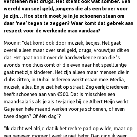
verdienen met drugs. Het stemt ook wat somber. Een
wereld van snel geld, jongens die als een broer voor
je zijn… Hoe sterk moet je in je schoenen staan om
daar ‘nee’ tegen te zeggen? Waar komt dat gebrek aan
respect voor de werkende man vandaan?
Mounir: “dat komt ook door muziek, liedjes. Het gaat
overal alleen maar over snel geld, drugs, vrouwtjes dit en
dat. Het gaat nooit over de hardwerkende man die ’s
avonds moe thuiskomt of die even naar het speeltuintje
gaat met zijn kinderen. Het zijn alleen maar mensen die in
clubs zitten, in Dubai. Iedereen werkt eraan mee. Media,
muziek, alles. En je ziet het op straat. Zeg eerlijk: iedereen
heeft schoenen aan van €500. Dat is misschien een
maandsalaris als je als 16-jarige bij de Albert Heijn werkt.
Ga je een hele maand werken voor je schoenen, of even
twee dagen? Of één dag”?
“Ik dacht wel altijd dat ik het rechte pad op wilde, maar op
een gegeven moment weet je niet beter. Dan ging ik weer