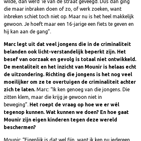
wilde, dan werd ‘ie van de straat geveegd. Dus dan ging
die maar inbraken doen of zo, of werk zoeken, want
inbreken schiet toch niet op. Maar nu is het heel makkelijk
gewoon. Je hoeft maar een 16-jarige een fiets te geven en
hij kan aan de gang”.
Marc legt uit dat veel jongens die in de criminaliteit
belanden ook licht-verstandelijk beperkt zijn. Het
besef van oorzaak en gevolg is totaal niet ontwikkeld.
De mentaliteit en het inzicht van Mounir is helaas echt
de uitzondering. Richting die jongens is het nog veel
moeilijker om ze te overtuigen de criminaliteit achter
zich te laten.
Marc: “Ik ken genoeg van die jongens. Die
zitten klem, maar die krijg je gewoon niet in
beweging”.
Het roept de vraag op hoe we er wél
tegenop kunnen. Wat kunnen we doen? En hoe gaat
Mounir zijn eigen kinderen tegen deze wereld
beschermen?
Mounir: “Eigenlijk is dat wel fijn, want ik ken nu iedereen.