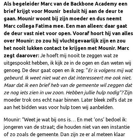
Als begeleider Marc van de Backbone Academy een
brief krijgt voor Mounir besluit hij aan de deur te
gaan. Mounir woont bij zijn moeder en dus neemt
Marc collega Fatima mee. Een man alleen: daar gaat
de deur vast niet voor open. Vooraf hoort hij van alles
over Mounir: zo zou hij vluchtgevaarlijk zijn en zou
het nooit lukken contact te krijgen met Mounir. Marc
zegt daarover:
Je hoeft mij nooit te zeggen wat ze
uitgespookt hebben, ik kijk ze in de ogen en dan weten wij
genoeg. De deur gaat open en ik zeg: “
Er is volgens mij wat
gebeurd. Ik weet niet wat en dat interesseert me ook niet.
Maar dat ik een brief heb van de gemeente wil zeggen dat
ze nog iets zien in uw zoon. Hebben jullie hulp nodig”?
Zijn
moeder trok ons echt naar binnen. Later bleek zelfs dat ze
aan het bidden was voor hulp toen wij aanbelden.
Mounir: “Weet je wat bij ons is… En met ‘ons’ bedoel ik:
jongeren van de straat; die houden niet van een instantie
of zo zoals de gemeente. Dan zijn ze er al meteen klaar